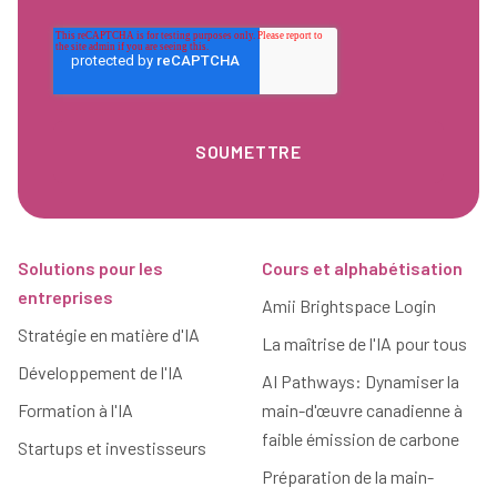
Pied de page
Solutions pour les
Cours et alphabétisation
entreprises
Amii Brightspace Login
Stratégie en matière d'IA
La maîtrise de l'IA pour tous
Développement de l'IA
AI Pathways: Dynamiser la
Formation à l'IA
main-d'œuvre canadienne à
faible émission de carbone
Startups et investisseurs
Préparation de la main-