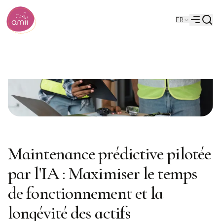
Reche
FR
Institut de l'intelligence artificielle de l'Alberta
Menu
Maintenance prédictive pilotée
par l'IA : Maximiser le temps
de fonctionnement et la
longévité des actifs