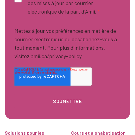
des mises à jour par courrier
électronique de la part d'Amii.
*
Mettez à jour vos préférences en matière de
courrier électronique ou désabonnez-vous à
tout moment. Pour plus d'informations,
visitez amii.ca/privacy-policy.
Pied de page
Solutions pour les
Cours et alphabétisation