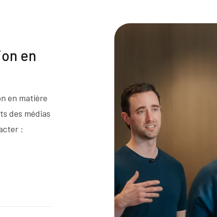
ion en
on en matière
erts des médias
acter :