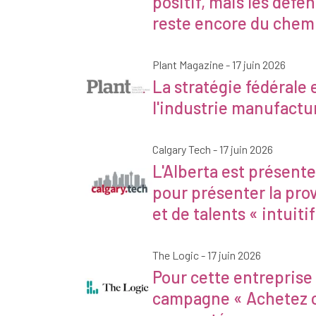
positif, mais les défe
reste encore du chemi
Plant Magazine - 17 juin 2026
Magazine Plant
La stratégie fédérale 
l'industrie manufactu
Calgary Tech - 17 juin 2026
L'Alberta est présente
Calgary Tech
pour présenter la pr
et de talents « intuiti
The Logic - 17 juin 2026
Pour cette entreprise 
La logique
campagne « Achetez c