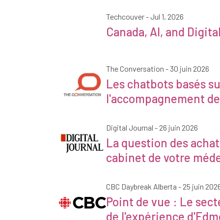
Techcouver
- Jul 1, 2026
Canada, AI, and Digita
Techcouver
The Conversation - 30 juin 2026
La conversation
Les chatbots basés sur
l'accompagnement des
Digital Journal - 26 juin 2026
Journal numérique
La question des achats 
cabinet de votre méd
CBC Daybreak Alberta - 25 juin 202
Point de vue : Le secte
CBC Daybreak Alberta
de l'expérience d'Ed