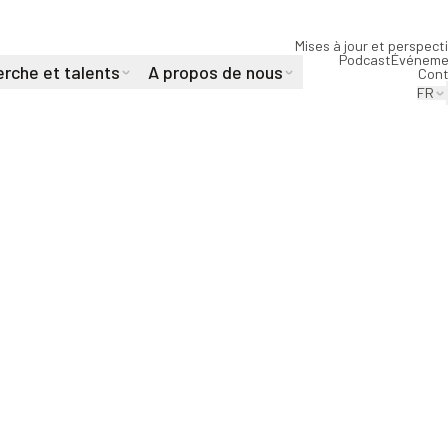
Mises à jour et perspect
Podcast
Événeme
rche et talents
A propos de nous
Cont
FR