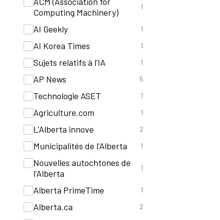
ACM (Association for
1
Computing Machinery)
AI Geekly
1
AI Korea Times
1
Sujets relatifs à l'IA
1
AP News
5
Technologie ASET
1
Agriculture.com
1
L'Alberta innove
2
Municipalités de l'Alberta
1
Nouvelles autochtones de
1
l'Alberta
Alberta PrimeTime
1
Alberta.ca
2