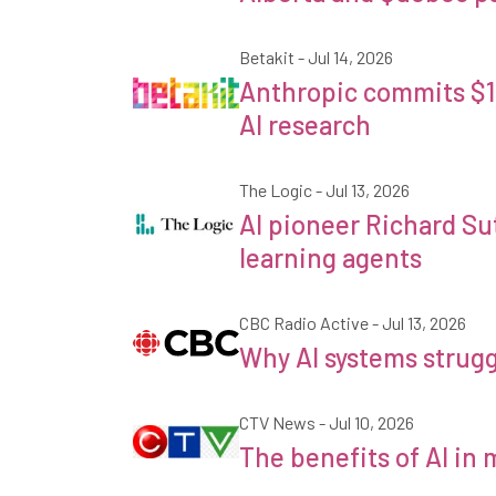
Betakit
- Jul 14, 2026
Anthropic commits $10
Betakit
AI research
The Logic
- Jul 13, 2026
AI pioneer Richard Su
La logique
learning agents
CBC Radio Active
- Jul 13, 2026
CBC Radio Active
Why AI systems strug
CTV News
- Jul 10, 2026
CTV News
The benefits of AI in