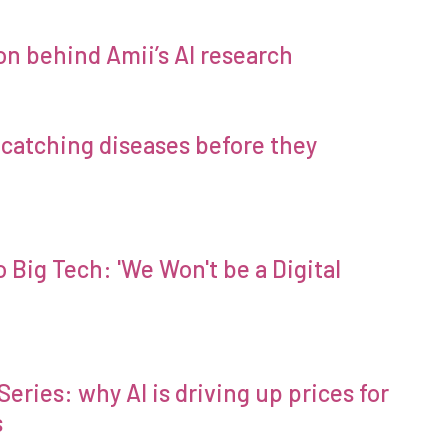
on behind Amii’s AI research
o catching diseases before they
o Big Tech: 'We Won't be a Digital
 Series: why AI is driving up prices for
s