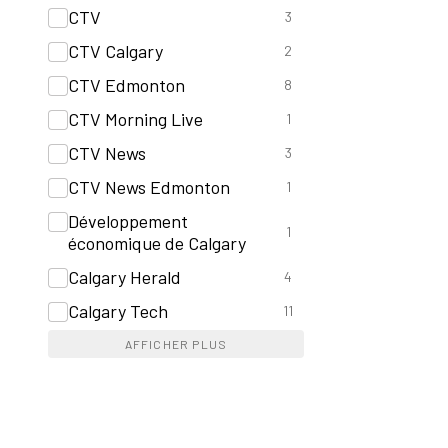
CTV
3
CTV Calgary
2
CTV Edmonton
8
CTV Morning Live
1
CTV News
3
CTV News Edmonton
1
Développement
1
économique de Calgary
Calgary Herald
4
Calgary Tech
11
AFFICHER PLUS