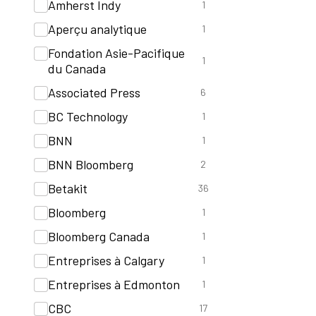
Amherst Indy
1
Aperçu analytique
1
Fondation Asie-Pacifique
1
du Canada
Associated Press
6
BC Technology
1
BNN
1
BNN Bloomberg
2
Betakit
36
Bloomberg
1
Bloomberg Canada
1
Entreprises à Calgary
1
Entreprises à Edmonton
1
CBC
17