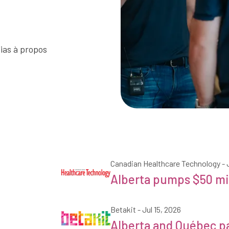
dias à propos
Canadian Healthcare Technology
- 
Technologie canadienne des soins 
Alberta pumps $50 mill
Betakit
- Jul 15, 2026
Betakit
Alberta and Québec p