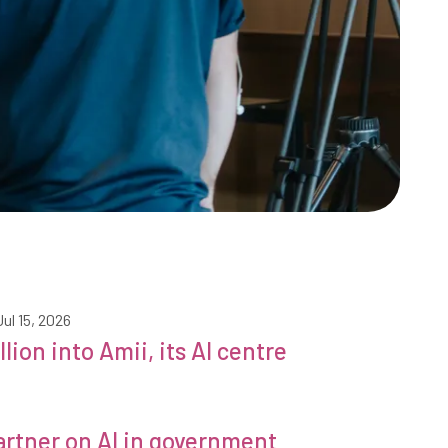
Jul 15, 2026
de santé
ion into Amii, its AI centre
artner on AI in government