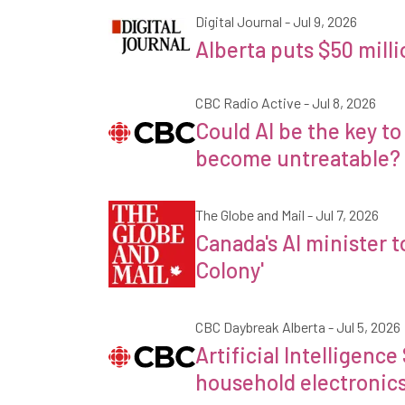
Digital Journal
- Jul 9, 2026
Journal numérique
Alberta puts $50 milli
CBC Radio Active
- Jul 8, 2026
Could AI be the key t
CBC Radio Active
become untreatable?
The Globe and Mail
The Globe and Mail
- Jul 7, 2026
Canada's AI minister t
Colony'
CBC Daybreak Alberta
- Jul 5, 2026
Artificial Intelligence
CBC Daybreak Alberta
household electronic