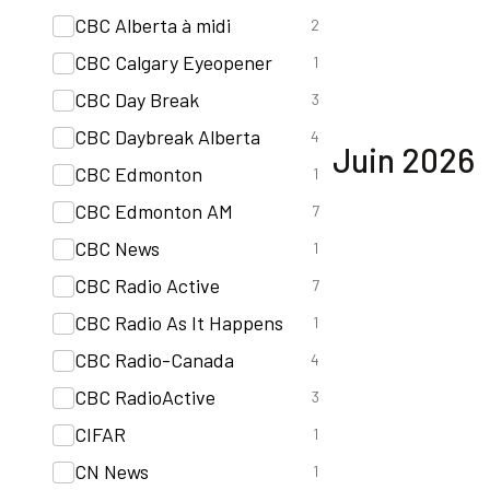
CBC Alberta à midi
2
CBC Calgary Eyeopener
1
CBC Day Break
3
CBC Daybreak Alberta
4
Juin 2026
CBC Edmonton
1
CBC Edmonton AM
7
CBC News
1
CBC Radio Active
7
CBC Radio As It Happens
1
CBC Radio-Canada
4
CBC RadioActive
3
CIFAR
1
CN News
1