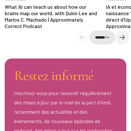
What AI can teach us about how our
IA et écon
brains map our world, with Quinn Lee and
naissance 
Marlos C. Machado | Approximately
direct d'U
Correct Podcast
Approximat
Diapositive précédente
Diap
Restez informé
Inscrivez-vous pour recevoir régulièrement
des mises à jour par e-mail de la part d'Amii,
notamment des actualités et des
événements, de nouveaux épisodes de
podcast, des mises à jour sur les recherches,