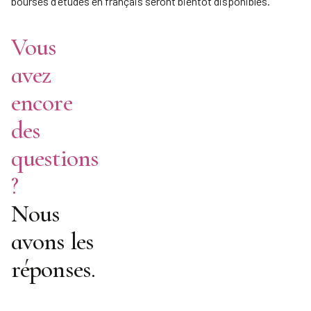
bourses d'études en français seront bientôt disponibles.
Vous
avez
encore
des
questions
?
Nous
avons les
réponses.