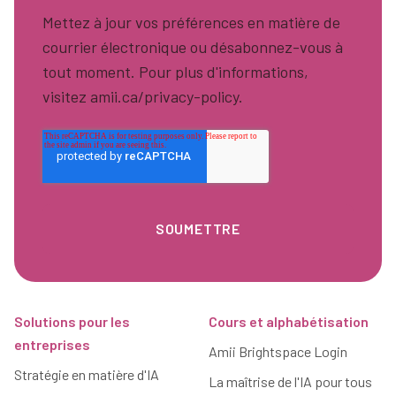
Mettez à jour vos préférences en matière de
courrier électronique ou désabonnez-vous à
tout moment. Pour plus d'informations,
visitez amii.ca/privacy-policy.
Pied de page
Solutions pour les
Cours et alphabétisation
entreprises
Amii Brightspace Login
Stratégie en matière d'IA
La maîtrise de l'IA pour tous