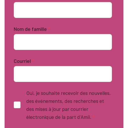
Nom de famille
*
Courriel
*
Oui, je souhaite recevoir des nouvelles,
des événements, des recherches et
des mises à jour par courrier
électronique de la part d'Amii.
*