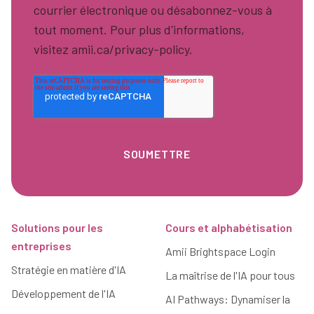
courrier électronique ou désabonnez-vous à
tout moment. Pour plus d'informations,
visitez amii.ca/privacy-policy.
Pied de page
Solutions pour les
Cours et alphabétisation
entreprises
Amii Brightspace Login
Stratégie en matière d'IA
La maîtrise de l'IA pour tous
Développement de l'IA
AI Pathways: Dynamiser la