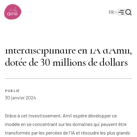
Reche
FR
Institut de l'intelligence artificielle de l'Alberta
Menu
Initiative de recherche
interdisciplinaire en IA d'Amii,
dotée de 30 millions de dollars
PUBLIÉ
30 janvier 2024
Grâce à cet investissement, Amii espère développer ce
modèle en se concentrant sur les domaines qui peuvent être
transformés par les percées de l'IA et résoudre les plus grands