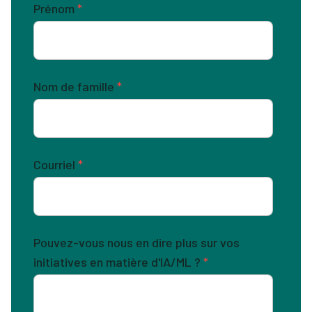
Prénom
*
Nom de famille
*
Courriel
*
Pouvez-vous nous en dire plus sur vos
initiatives en matière d'IA/ML ?
*