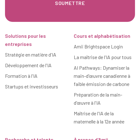
Pied de page
Solutions pour les
Cours et alphabétisation
entreprises
Amii Brightspace Login
Stratégie en matière d'IA
La maîtrise de l'IA pour tous
Développement de l'IA
AI Pathways: Dynamiser la
Formation à l'IA
main-d'œuvre canadienne à
faible émission de carbone
Startups et investisseurs
Préparation de la main-
d'œuvre à l'IA
Maîtrise de l'IA de la
maternelle à la 12e année
Recherche et talents
À propos d'Amii