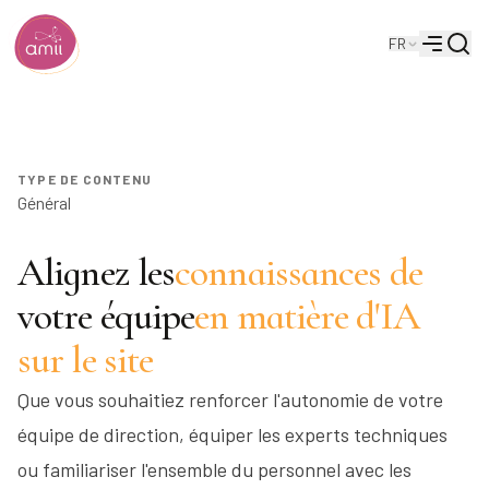
Reche
FR
Institut de l'intelligence artificielle de l'Alberta
Menu
Formation sur mesure
TYPE DE CONTENU
Général
Alignez les
connaissances de
votre équipe
en matière d'IA
sur le site
Que vous souhaitiez renforcer l'autonomie de votre
équipe de direction, équiper les experts techniques
ou familiariser l'ensemble du personnel avec les