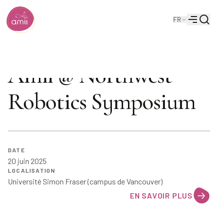
Reche
FR
Institut de l'intelligence artificielle de l'Alberta
Menu
Amii @ Northwest
Robotics Symposium
DATE
20 juin 2025
LOCALISATION
Université Simon Fraser (campus de Vancouver)
EN SAVOIR PLUS