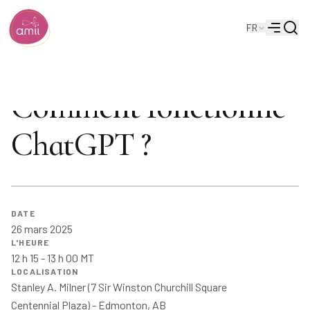
Reche
FR
Institut de l'intelligence artificielle de l'Alberta
Menu
Comment fonctionne
ChatGPT ?
DATE
26 mars 2025
L'HEURE
12 h 15 - 13 h 00 MT
LOCALISATION
Stanley A. Milner (7 Sir Winston Churchill Square
Centennial Plaza) - Edmonton, AB