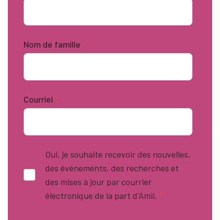
Nom de famille
*
Courriel
*
Oui, je souhaite recevoir des nouvelles,
des événements, des recherches et
des mises à jour par courrier
électronique de la part d'Amii.
*