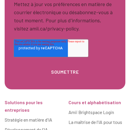
Mettez à jour vos préférences en matière de
courrier électronique ou désabonnez-vous à
tout moment. Pour plus d'informations,
visitez amii.ca/privacy-policy.
Pied de page
Solutions pour les
Cours et alphabétisation
entreprises
Amii Brightspace Login
Stratégie en matière d'IA
La maîtrise de l'IA pour tous
Développement de l'IA