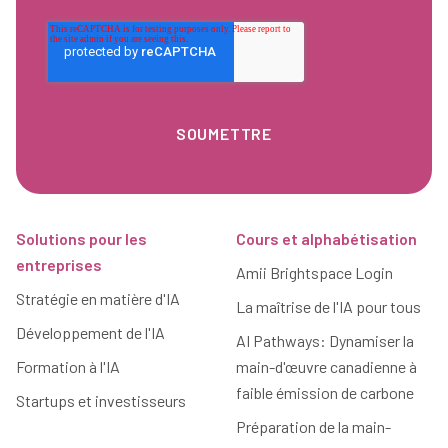
Pied de page
Solutions pour les
Cours et alphabétisation
entreprises
Amii Brightspace Login
Stratégie en matière d'IA
La maîtrise de l'IA pour tous
Développement de l'IA
AI Pathways: Dynamiser la
Formation à l'IA
main-d'œuvre canadienne à
faible émission de carbone
Startups et investisseurs
Préparation de la main-