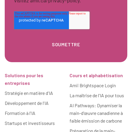
visitez amii.ca/privacy-policy.
Pied de page
Solutions pour les
Cours et alphabétisation
entreprises
Amii Brightspace Login
Stratégie en matière d'IA
La maîtrise de l'IA pour tous
Développement de l'IA
AI Pathways: Dynamiser la
Formation à l'IA
main-d'œuvre canadienne à
faible émission de carbone
Startups et investisseurs
Préparation de la main-