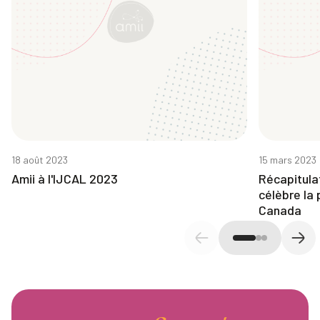
18 août 2023
15 mars 2023
Amii à l'IJCAL 2023
Récapitula
célèbre la 
Canada
Diapositive précédente
Diap