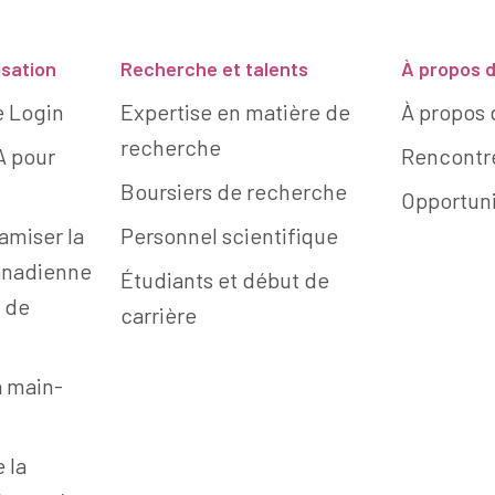
isation
Recherche et talents
À propos d
e Login
Expertise en matière de
À propos 
recherche
IA pour
Rencontre
Boursiers de recherche
Opportuni
amiser la
Personnel scientifique
anadienne
Étudiants et début de
n de
carrière
a main-
e la