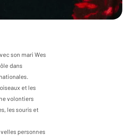
 avec son mari Wes
rôle dans
rnationales.
oiseaux et les
me volontiers
s, les souris et
uvelles personnes