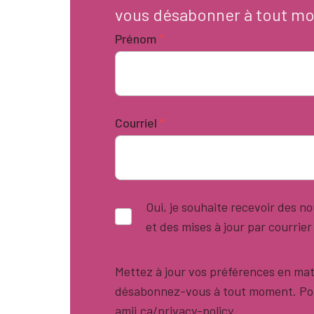
vous désabonner à tout m
Prénom
*
Courriel
*
Oui, je souhaite recevoir des 
et des mises à jour par courrier
Mettez à jour vos préférences en mat
désabonnez-vous à tout moment. Pour
amii.ca/privacy-policy.