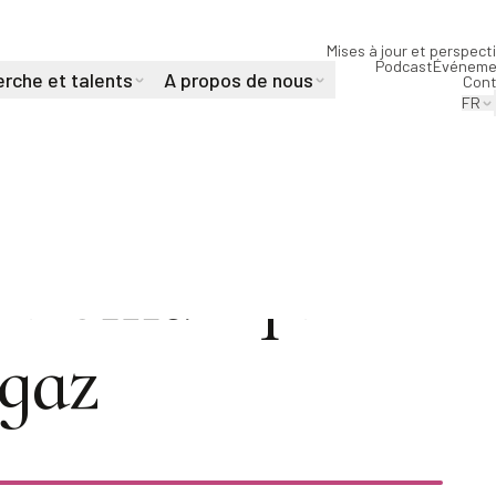
Mises à jour et perspect
Podcast
Événeme
rche et talents
A propos de nous
Cont
FR
 automatique
 gaz