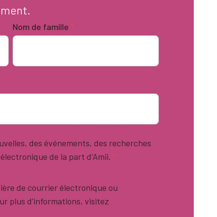
oment.
Nom de famille
*
nouvelles, des événements, des recherches
 électronique de la part d'Amii.
*
ière de courrier électronique ou
 plus d'informations, visitez