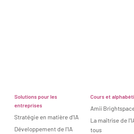
Pied de page
Solutions pour les
Cours et alphabét
entreprises
Amii Brightspac
Stratégie en matière d'IA
La maîtrise de l'
Développement de l'IA
tous