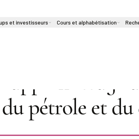
ups et investisseurs
Cours et alphabétisation
Reche
r l'apprentissage
 du pétrole et du