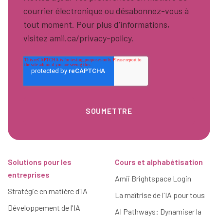
courrier électronique ou désabonnez-vous à
tout moment. Pour plus d'informations,
visitez amii.ca/privacy-policy.
Pied de page
Solutions pour les
Cours et alphabétisation
entreprises
Amii Brightspace Login
Stratégie en matière d'IA
La maîtrise de l'IA pour tous
Développement de l'IA
AI Pathways: Dynamiser la