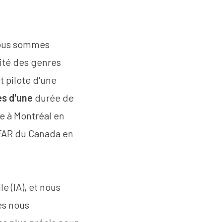
ous sommes
ité des genres
t pilote d'une
es
d'une
durée de
ée à Montréal en
IFAR du Canada en
le (IA), et nous
es nous