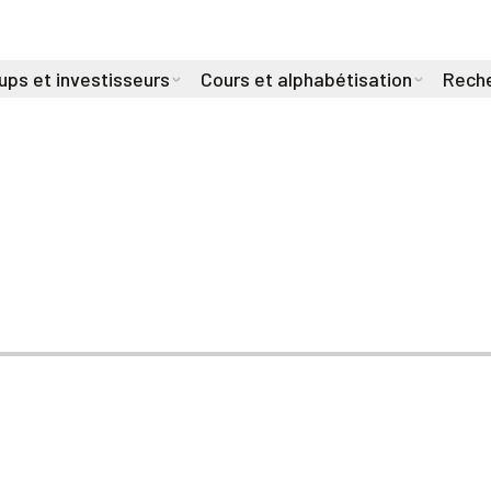
ups et investisseurs
Cours et alphabétisation
Reche
G | Amii