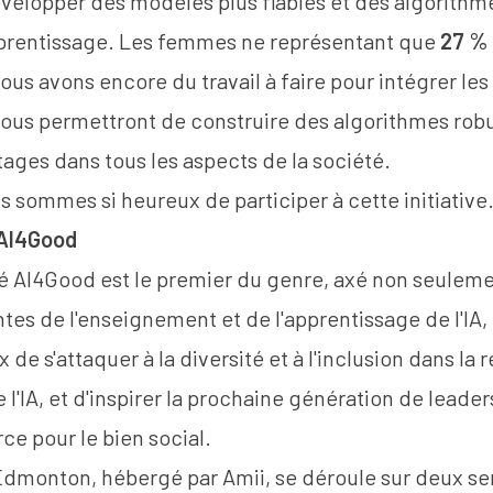
velopper des modèles plus fiables et des algorithme
prentissage. Les femmes ne représentant que
27 %
us avons encore du travail à faire pour intégrer les 
nous permettront de construire des algorithmes rob
ages dans tous les aspects de la société.
s sommes si heureux de participer à cette initiative
 AI4Good
té AI4Good est le premier du genre, axé non seuleme
es de l'enseignement et de l'apprentissage de l'IA, 
 de s'attaquer à la diversité et à l'inclusion dans la 
'IA, et d'inspirer la prochaine génération de leade
rce pour le bien social.
'Edmonton, hébergé par Amii, se déroule sur deux se