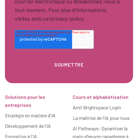
courrier électronique ou désabonnez-vous à
tout moment. Pour plus d'informations,
visitez amii.ca/privacy-policy.
Pied de page
Solutions pour les
Cours et alphabétisation
entreprises
Amii Brightspace Login
Stratégie en matière d'IA
La maîtrise de l'IA pour tous
Développement de l'IA
AI Pathways: Dynamiser la
Formation à l'IA
main-d'œuvre canadienne à