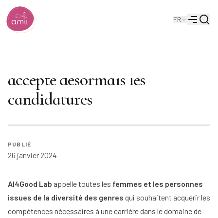
Reche
FR
Institut de l'intelligence artificielle de l'Alberta
Menu
Le laboratoire AI4Good
accepte désormais les
candidatures
PUBLIÉ
26 janvier 2024
AI4Good Lab
appelle toutes les
femmes et les personnes
issues de la diversité des genres
qui souhaitent acquérir les
compétences nécessaires à une carrière dans le domaine de