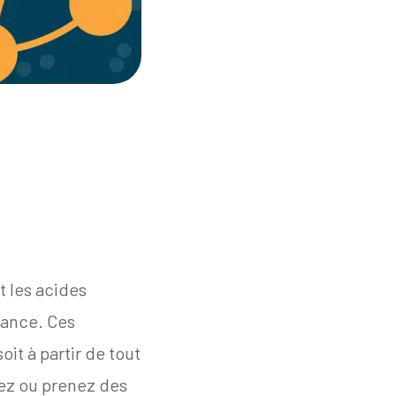
t les acides
tance. Ces
it à partir de tout
ez ou prenez des