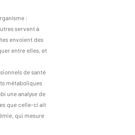
organisme :
autres servent à
ites envoient des
er entre elles, et
ssionnels de santé
sts métaboliques
ubi une analyse de
es que celle-ci ait
cémie, qui mesure