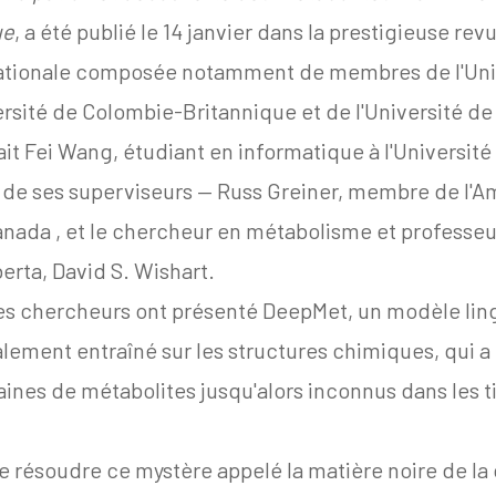
ue
, a été publié le 14 janvier dans la prestigieuse rev
ationale composée notamment de membres de l'Uni
iversité de Colombie-Britannique et de l'Université d
t Fei Wang, étudiant en informatique à l'Université d
s de ses superviseurs —
Russ Greiner, membre de l'Amii
anada
, et le chercheur en métabolisme et professeu
berta,
David S. Wishart
.
 les chercheurs ont présenté DeepMet, un modèle lin
lement entraîné sur les structures chimiques, qui a 
aines de métabolites jusqu'alors inconnus dans les 
 résoudre ce mystère appelé la matière noire de la c