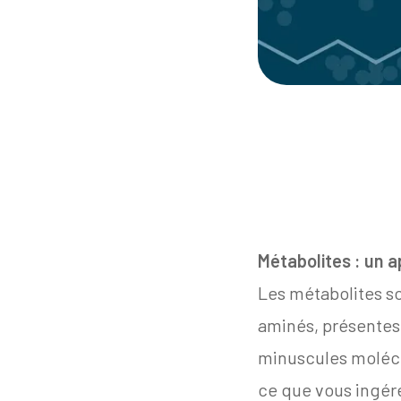
Métabolites : un a
Les métabolites so
aminés, présentes
minuscules molécul
ce que vous ingér