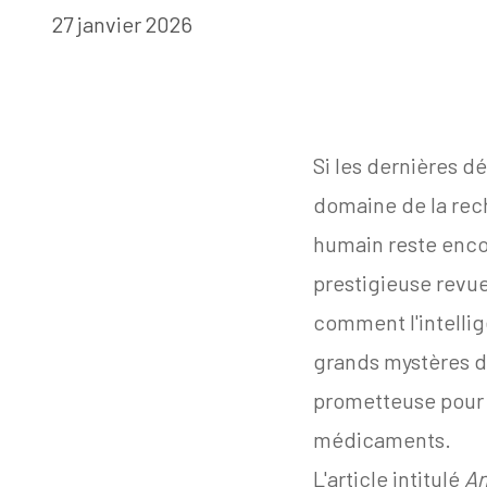
27 janvier 2026
Si les dernières 
domaine de la rec
humain reste encor
prestigieuse revue
comment l'intellig
grands mystères du
prometteuse pour 
médicaments.
L'article intitulé
An