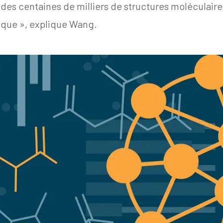
e des centaines de milliers de structures moléculai
ique », explique Wang.