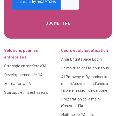
Pied de page
Solutions pour les
Cours et alphabétisation
entreprises
Amii Brightspace Login
Stratégie en matière d'IA
La maîtrise de l'IA pour tous
Développement de l'IA
AI Pathways: Dynamiser la
Formation à l'IA
main-d'œuvre canadienne à
faible émission de carbone
Startups et investisseurs
Préparation de la main-
d'œuvre à l'IA
Maîtrise de l'IA de la