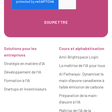
Pied de page
Solutions pour les
Cours et alphabétisation
entreprises
Amii Brightspace Login
Stratégie en matière d'IA
La maîtrise de l'IA pour tous
Développement de l'IA
AI Pathways: Dynamiser la
Formation à l'IA
main-d'œuvre canadienne à
faible émission de carbone
Startups et investisseurs
Préparation de la main-
d'œuvre à l'IA
Maîtrise de l'IA de la