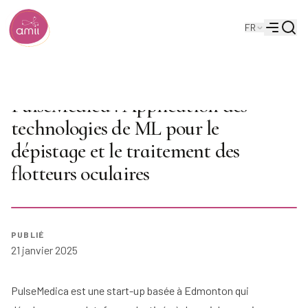
Reche
FR
Institut de l'intelligence artificielle de l'Alberta
Menu
Séminaire sur l'IA : Chris Ceroici,
PulseMedica : Application des
technologies de ML pour le
dépistage et le traitement des
flotteurs oculaires
Jouer
PUBLIÉ
21 janvier 2025
PulseMedica est une start-up basée à Edmonton qui