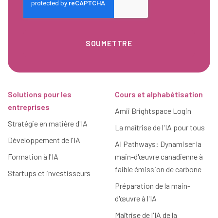
Pied de page
Solutions pour les
Cours et alphabétisation
entreprises
Amii Brightspace Login
Stratégie en matière d'IA
La maîtrise de l'IA pour tous
Développement de l'IA
AI Pathways: Dynamiser la
Formation à l'IA
main-d'œuvre canadienne à
faible émission de carbone
Startups et investisseurs
Préparation de la main-
d'œuvre à l'IA
Maîtrise de l'IA de la