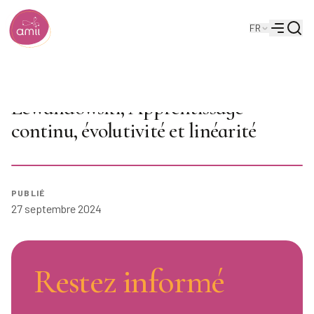
Reche
FR
Institut de l'intelligence artificielle de l'Alberta
Menu
Tea Time Talks 2024 : Alex
Lewandowski, Apprentissage
continu, évolutivité et linéarité
Jouer
PUBLIÉ
27 septembre 2024
Restez informé