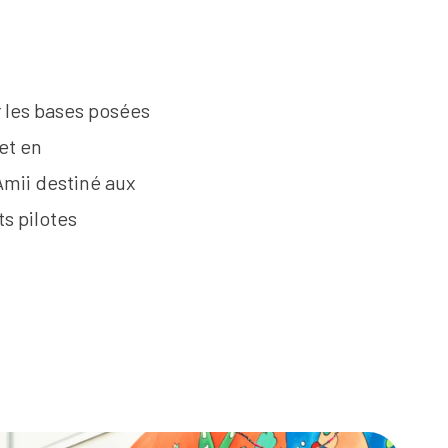
r les bases posées
et en
Amii
destiné aux
s pilotes