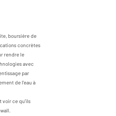
ite
, boursière de
lications concrètes
r rendre le
chnologies avec
entissage par
tement de l'eau à
 voir ce qu'ils
lwall
.