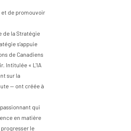
t et de promouvoir
e de la
Stratégie
ratégie s’appuie
ions de Canadiens
. Intitulée « L'IA
nt sur la
tute — ont créée à
 passionnant qui
llence en matière
 progresser le